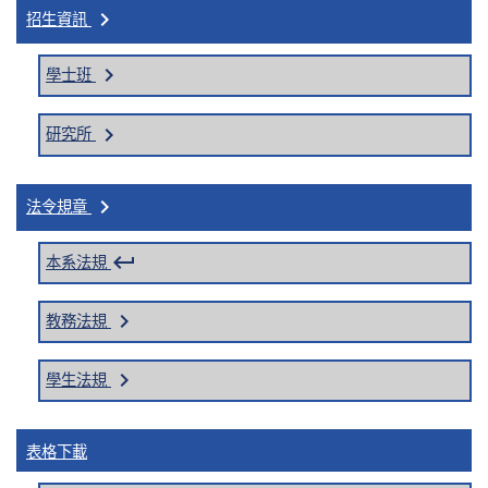
keyboard_arrow_right
招生資訊
keyboard_arrow_right
學士班
keyboard_arrow_right
研究所
keyboard_arrow_right
法令規章
keyboard_return
本系法規
keyboard_arrow_right
教務法規
keyboard_arrow_right
學生法規
表格下載