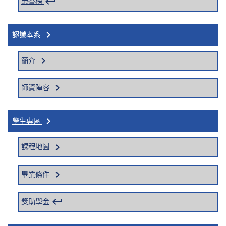
keyboard_return
榮譽榜
keyboard_arrow_right
認識本系
keyboard_arrow_right
簡介
keyboard_arrow_right
師資陣容
keyboard_arrow_right
學生專區
keyboard_arrow_right
課程地圖
keyboard_arrow_right
畢業條件
keyboard_return
獎助學金