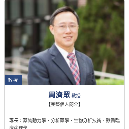
教授
周濟眾
教授
【
完整個人簡介
】
專長：藥物動力學、分析藥學、生物分析技術、獸醫臨
床病理學