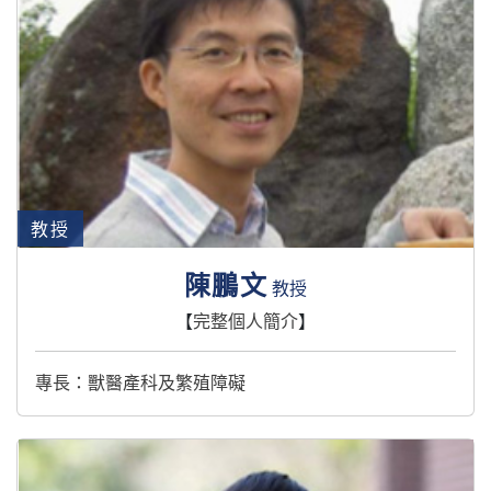
教授
陳鵬文
教授
【
完整個人簡介
】
專長：獸醫產科及繁殖障礙